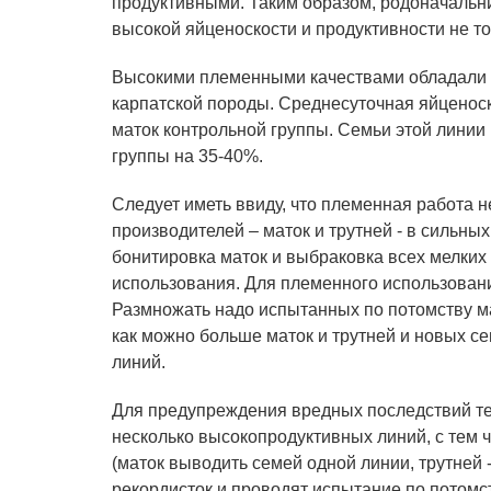
продуктивными. Таким образом, родоначальн
высокой яйценоскости и продуктивности не то
Высокими племенными качествами обладали и 
карпатской породы. Среднесуточная яйценоск
маток контрольной группы. Семьи этой линии
группы на 35-40%.
Следует иметь ввиду, что племенная работа н
производителей – маток и трутней - в сильн
бонитировка маток и выбраковка всех мелких
использования. Для племенного использован
Размножать надо испытанных по потомству ма
как можно больше маток и трутней и новых с
линий.
Для предупреждения вредных последствий тес
несколько высокопродуктивных линий, с тем
(маток выводить семей одной линии, трутней 
рекордисток и проводят испытание по потомс