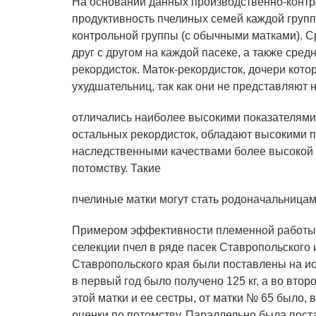
На основании данных производственно-контр
продуктивность пчелиных семей каждой групп
контрольной группы (с обычными матками). С
друг с другом на каждой пасеке, а также сре
рекордисток. Маток-рекордисток, дочери кот
ухудшательниц, так как они не представляют
отличались наиболее высокими показателями
остальных рекордисток, обладают высокими 
наследственными качествами более высокой п
потомству. Такие
пчелиные матки могут стать родоначальница
Примером эффективности племенной работы и
селекции пчел в ряде пасек Ставропольского
Ставропольского края были поставлены на ис
в первый год было получено 125 кг, а во втор
этой матки и ее сестры, от матки № 65 было,
оценки по потомству. Параллельно была пост