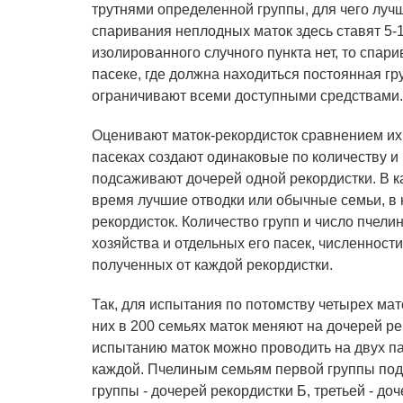
трутнями определенной группы, для чего луч
спаривания неплодных маток здесь ставят 5-
изолированного случного пункта нет, то спа
пасеке, где должна находиться постоянная гр
ограничивают всеми доступными средствами.
Оценивают маток-рекордисток сравнением их 
пасеках создают одинаковые по количеству и
подсаживают дочерей одной рекордистки. В 
время лучшие отводки или обычные семьи, в
рекордисток. Количество групп и число пчели
хозяйства и отдельных его пасек, численност
полученных от каждой рекордистки.
Так, для испытания по потомству четырех мат
них в 200 семьях маток меняют на дочерей ре
испытанию маток можно проводить на двух пас
каждой. Пчелиным семьям первой группы под
группы - дочерей рекордистки Б, третьей - доч