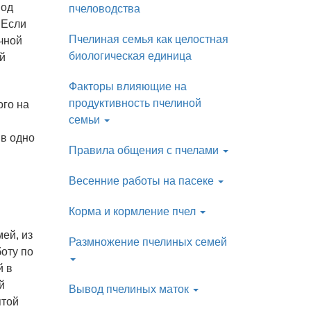
иод
пчеловодства
 Если
Пчелиная семья как целостная
чной
биологическая единица
й
Факторы влияющие на
продуктивность пчелиной
ого на
семьи
 в одно
Правила общения с пчелами
Весенние работы на пасеке
Корма и кормление пчел
ей, из
Размножение пчелиных семей
боту по
й в
й
Вывод пчелиных маток
ятой