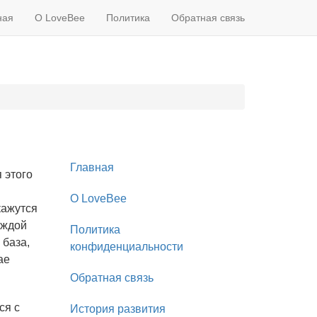
ная
О LoveBee
Политика
Обратная связь
Главная
 этого
О LoveBee
кажутся
аждой
Политика
 база,
конфиденциальности
ае
Обратная связь
ся с
История развития