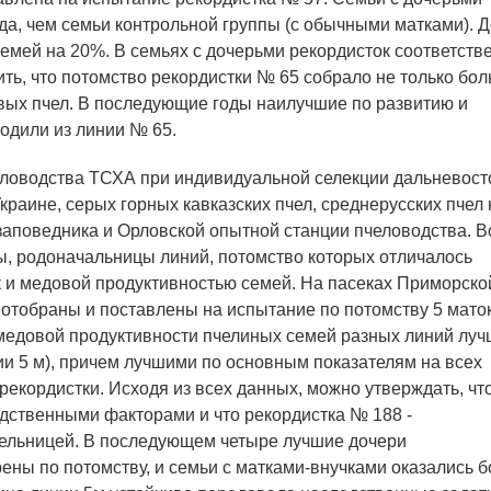
а, чем семьи контрольной группы (с обычными матками). 
емей на 20%. В семьях с дочерьми рекордисток соответств
ить, что потомство рекордистки № 65 собрало не только бо
живых пчел. В последующие годы наилучшие по развитию и
ходили из линии № 65.
ловодства ТСХА при индивидуальной селекции дальневос
краине, серых горных кавказских пчел, среднерусских пчел 
заповедника и Орловской опытной станции пчеловодства. В
ы, родоначальницы линий, потомство которых отличалось
 и медовой продуктивностью семей. На пасеках Приморско
отобраны и поставлены на испытание по потомству 5 маток
 медовой продуктивности пчелиных семей разных линий лу
ии 5 м), причем лучшими по основным показателям на всех
рекордистки. Исходя из всех данных, можно утверждать, что
дственными факторами и что рекордистка № 188 -
тельницей. В последующем четыре лучшие дочери
ны по потомству, и семьи с матками-внучками оказались 