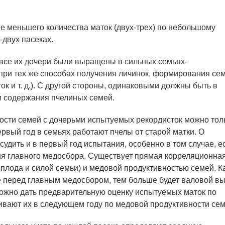
е меньшего количества маток (двух-трех) по небольшому
-двух пасеках.
 все их дочери были выращены в сильных семьях-
при тех же способах получения личинок, формирования сем
 и т. д.). С другой стороны, одинаковыми должны быть в
и содержания пчелиных семей.
ости семей с дочерьми испытуемых рекордисток можно тол
ервый год в семьях работают пчелы от старой матки. О
удить и в первый год испытания, особенно в том случае, е
ия главного медосбора. Существует прямая корреляционная
плода и силой семьи) и медовой продуктивностью семей. К
е перед главным медосбором, тем больше будет валовой в
можно дать предварительную оценку испытуемых маток по
ивают их в следующем году по медовой продуктивности сем