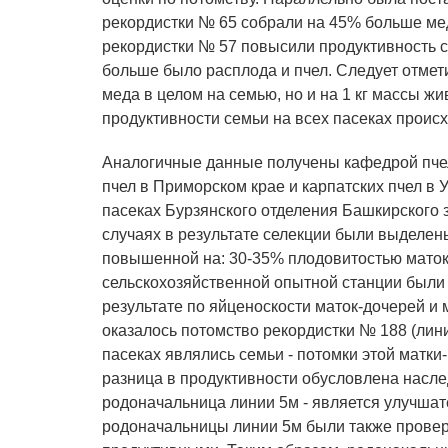
рекордистки № 65 собрали на 45% больше мед
рекордистки № 57 повысили продуктивность с
больше было расплода и пчел. Следует отмет
меда в целом на семью, но и на 1 кг массы 
продуктивности семьи на всех пасеках проис
Аналогичные данные получены кафедрой пче
пчел в Приморском крае и карпатских пчел в У
пасеках Бурзянского отделения Башкирского 
случаях в результате селекции были выделен
повышенной на: 30-35% плодовитостью маток
сельскохозяйственной опытной станции были 
результате по яйценоскости маток-дочерей и
оказалось потомство рекордистки № 188 (лин
пасеках являлись семьи - потомки этой матки-
разница в продуктивности обусловлена насле
родоначальница линии 5м - является улучша
родоначальницы линии 5м были также провере