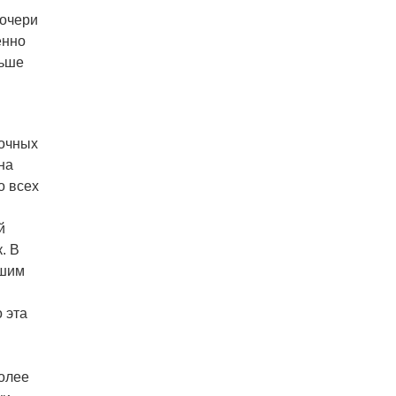
Дочери
енно
льше
точных
на
о всех
й
. В
чшим
 эта
более