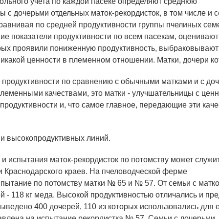
ольного учета по каждой пасеке определяют среднюю
ы с дочерьми отдельных маток-рекордисток, в том числе и 
равнивая по средней продуктивности группы пчелиных сем
дние показатели продуктивности по всем пасекам, оценивают
орых проявили пониженную продуктивность, выбраковывают
 никакой ценности в племенном отношении. Матки, дочери к
 продуктивности по сравнению с обычными матками и с до
племенными качествами, это матки - улучшательницы с цен
родуктивности и, что самое главное, передающие эти каче
ми высокопродуктивных линий.
 испытания маток-рекордисток по потомству может служи
 и Краснодарского краев. На пчеловодческой ферме
пытание по потомству матки № 65 и № 57. От семьи с матк
ой - 118 кг меда. Высокой продуктивностью отличались и пр
 выведено 400 дочерей, 110 из которых использовались для 
авлена на испытание рекордистка № 57. Семьи с дочерьми