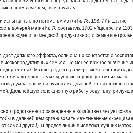
ица линии 5м устойчиво передавала наследственные задат
лько своим дочерям, но и внучкам.
испытанные по потомству матки № 78, 198, 77 и другие
ость дочерей матки № 78 составила 1702 яйца против 1103
 превосходили по медовой продуктивности семьи контроль
е даст должного эффекта, если она не сочетается с воспит
ых высокопродуктивных семьях. Не менее важное значение и
 недоразвитых. Маток среднего размера можно оставить дл
ия отбирают лишь самых крупных, хорошо развитых маток.
ток-улучшательниц и лучших их дочерей, от них важно пол
емей. Дальнейшую селекционную работу ведут внутри лучш
ного родственного разведения в хозяйстве следует создат
 чтобы в дальнейшем организовать межлинейные скрещива
- от семей другой). В предел линий выявляют лучших маток-
тву. Потомство маток-улучшательниц используют в качестве