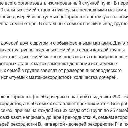
ше всего организовать изолированный случной пункт. В пер
10 сильных семей-отцов и нуклеусы с неплодными матками.
ривание дочерей испытуемых рекордисток организуют на обы
уппа семей-отцов. В остальных семьях пасеки вывод трутне
дочерей друг с другом и с обыкновенными матками. Для эт
 качеству группы пчелиных семей и в семьи каждой группы
качестве таких семей можно использовать сформированные
 которых старых маток заменяют дочерьми испытуемых
ных семей в группе зависят от размеров пчеловодческого
и испытуемых маток-рекордисток и количества дочерей,
ок-рекордисток (по 50 дочерям от каждой) выделяют 250 сем
кордисток, а в 50 семьях оставляют прежних маток. Всю ра
еках, причем на каждой из них создают 5 групп по 25 семе
саживают, например, дочерей рекордистки А, семьям второ
ерей рекордистки В, четвертой - дочерей рекордистки Г; в п