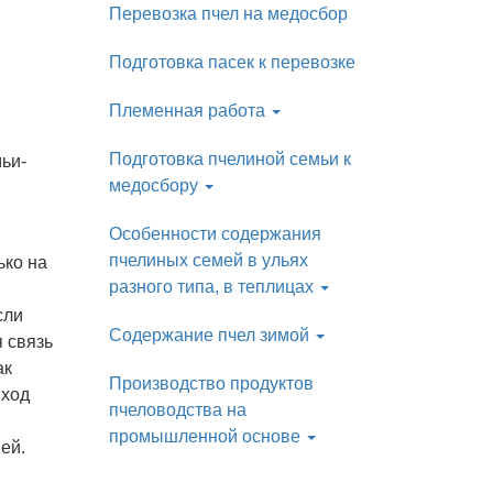
Перевозка пчел на медосбор
Подготовка пасек к перевозке
Племенная работа
Подготовка пчелиной семьи к
ьи-
медосбору
Особенности содержания
пчелиных семей в ульях
ько на
разного типа, в теплицах
сли
Содержание пчел зимой
 связь
ак
Производство продуктов
ыход
пчеловодства на
промышленной основе
ей.