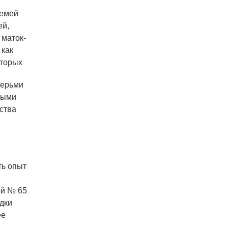
семей
ей,
 маток-
 как
оторых
черьми
ными
ства
ть опыт
ой № 65
едки
ее