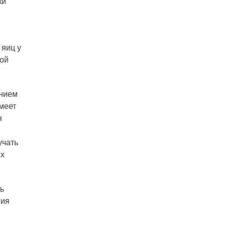
ки
 яиц у
ной
анием
меет
я
учать
их
ь
ния