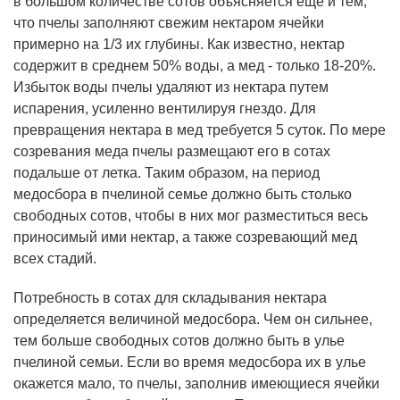
в большом количестве сотов объясняется еще и тем,
что пчелы заполняют свежим нектаром ячейки
примерно на 1/3 их глубины. Как известно, нектар
содержит в среднем 50% воды, а мед - только 18-20%.
Избыток воды пчелы удаляют из нектара путем
испарения, усиленно вентилируя гнездо. Для
превращения нектара в мед требуется 5 суток. По мере
созревания меда пчелы размещают его в сотах
подальше от летка. Таким образом, на период
медосбора в пчелиной семье должно быть столько
свободных сотов, чтобы в них мог разместиться весь
приносимый ими нектар, а также созревающий мед
всех стадий.
Потребность в сотах для складывания нектара
определяется величиной медосбора. Чем он сильнее,
тем больше свободных сотов должно быть в улье
пчелиной семьи. Если во время медосбора их в улье
окажется мало, то пчелы, заполнив имеющиеся ячейки